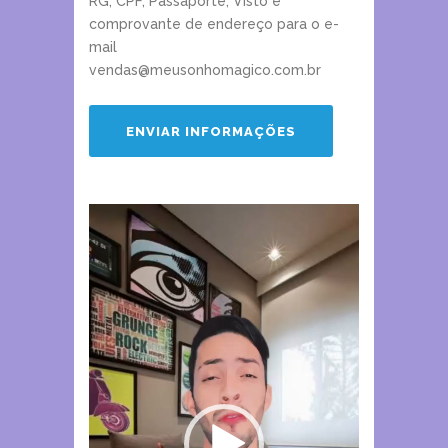
RG, CPF, Passaporte, Visto e
comprovante de endereço para o e-
mail
vendas@meusonhomagico.com.br
Tocador
de
vídeo