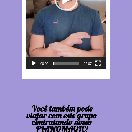
00:00
02:07
Você também pode
viajar com este grupo
contratando nosso
PLANOMAGIC!