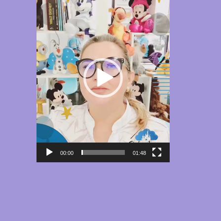
de
vídeo
00:00
01:48